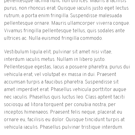
pellentesque lacinia nunc non ultrices. Mauris a facilisis
purus, non rhoncus erat. Quisque iaculis justo eget lectus
rutrum, a porta enim fringilla. Suspendisse malesuada
pellentesque ornare. Mauris ullamcorper viverra congue.
Vivamus fringilla pellentesque tellus, quis sodales ante
ultrices ac. Nulla euismod fringilla commodo.
Vestibulum ligula elit, pulvinar sit amet nisi vitae,
interdum iaculis metus. Nullam in libero justo.
Pellentesque egestas, lacus a posuere pharetra, purus dui
vehicula erat, vel volutpat ex massa in dui. Praesent
accumsan turpis a faucibus pharetra. Suspendisse sit
amet imperdiet erat. Phasellus vehicula porttitor augue
nec iaculis. Phasellus quis luctus leo. Class aptent taciti
sociosqu ad litora torquent per conubia nostra, per
inceptos himenaeos. Praesent felis neque, placerat eu
ornare eu, facilisis eu dolor. Quisque tincidunt turpis at
vehicula iaculis. Phasellus pulvinar tristique interdum.