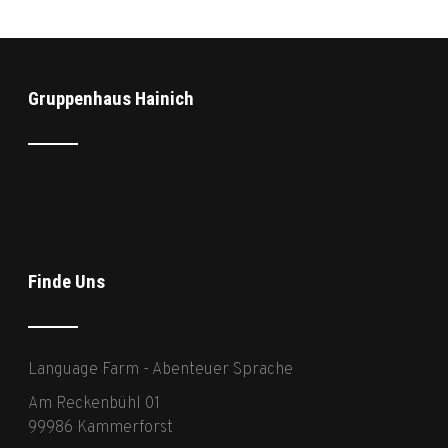
Gruppenhaus Hainich
Finde Uns
Language Farm - Abenteuer Sprache
Am Reckenbühl 01
99986 Kammerforst